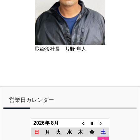
取締役社長 片野 隼人
営業日カレンダー
2026年 8月
日
月
火
水
木
金
土