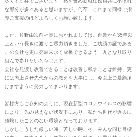
尽くす所存でございます。私を含め新就任役員共に不慣れ
な部分が多々あると思いますが、何卒、これまで同様ご指
導ご支援のほどよろしくお願い致します。
また、片野由次前社長におかれましては、創業から35年以
上という長きに渡りご尽力頂きました。ご功績の証である
この会社を更に発展末永く成長できるよう一丸となり取り
組んで参りたいと存じます。
会社を見渡し改善できることは改善し残すことは維持、更
には向上させ先代からの教えを大事にし、今以上ご愛顧頂
けますように努力してまいります。
皆様方もご存知のように、現在新型コロナウイルスの影響
により、先の見えない状況下にあり、私たち世代が過去に
経験したことのない環境となっております。
しかしこうした厳しい時、苦しい時こそ、みんな同じ目標